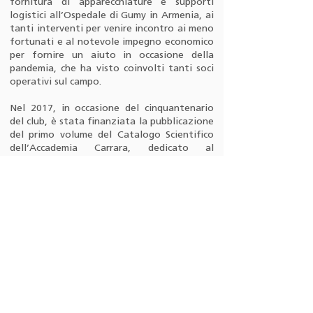
fornitura di apparecchiature e supporti
logistici all’Ospedale di Gumy in Armenia, ai
tanti interventi per venire incontro ai meno
fortunati e al notevole impegno economico
per fornire un aiuto in occasione della
pandemia, che ha visto coinvolti tanti soci
operativi sul campo.
Nel 2017, in occasione del cinquantenario
del club, è stata finanziata la pubblicazione
del primo volume del Catalogo Scientifico
dell’Accademia Carrara, dedicato al
Trecento ed al Quattrocento.
Il 17 gennaio 2002 sono entrate nel club le
prime socie.
Attualmente la sede del club è l'Albergo
Ristorante Il Sole, in Piazza Vecchia, e le
riunioni si tengono giovedì sera.
Concludiamo con il nome: si parte come Est
Bergamo Clusone, nel 1974 si passa a
Bergamo Est Clusone, poi nel 1985 Bergamo