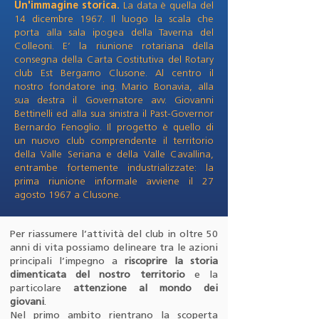
Un'immagine storica.
La data è quella del
14 dicembre 1967. Il luogo la scala che
porta alla sala ipogea della Taverna del
Colleoni. E’ la riunione rotariana della
consegna della Carta Costitutiva del Rotary
club Est Bergamo Clusone. Al centro il
nostro fondatore ing. Mario Bonavia, alla
sua destra il Governatore avv. Giovanni
Bettinelli ed alla sua sinistra il Past-Governor
Bernardo Fenoglio. Il progetto è quello di
un nuovo club comprendente il territorio
della Valle Seriana e della Valle Cavallina,
entrambe fortemente industrializzate: la
prima riunione informale avviene il 27
agosto 1967 a Clusone.
Per riassumere l’attività del club in oltre 50
anni di vita possiamo delineare tra le azioni
principali l’impegno a
riscoprire la storia
dimenticata del nostro territorio
e la
particolare
attenzione al mondo dei
giovani
.
Nel primo ambito rientrano la scoperta